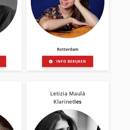
Rotterdam
INFO BEKIJKEN
Letizia Maulà
Klarinet
les