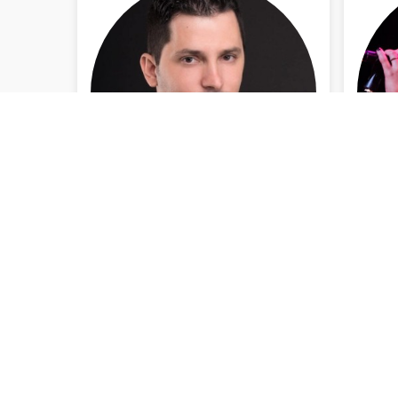
Rotterdam
INFO BEKIJKEN
Juliane Birkhold