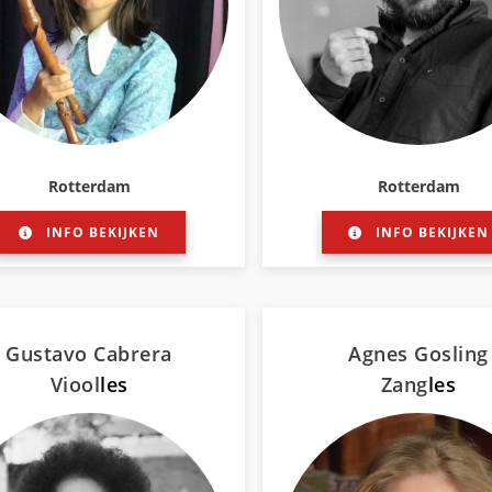
Rotterdam
Rotterdam
INFO BEKIJKEN
INFO BEKIJKEN
Gustavo Cabrera
Agnes Gosling
Viool
les
Zang
les