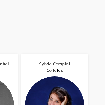
ebel
Sylvia Cempini
Cello
les