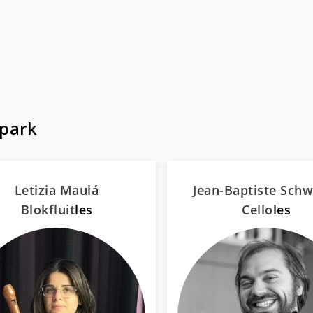
park
Letizia Maulá
Jean-Baptiste Schw
Blokfluit
les
Cello
les