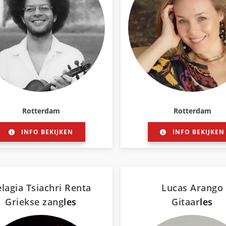
Rotterdam
Rotterdam
INFO BEKIJKEN
INFO BEKIJKEN
lagia Tsiachri Renta
Lucas Arango
Griekse zang
les
Gitaar
les