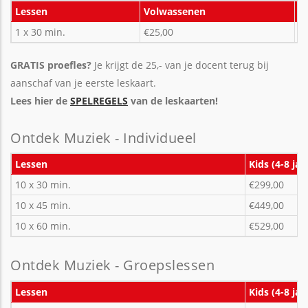
Lessen
Volwassenen
< 
1 x 30 min.
€25,00
€
GRATIS proefles?
Je krijgt de 25,- van je docent terug bij
aanschaf van je eerste leskaart.
Lees hier de
SPELREGELS
van de leskaarten!
Ontdek Muziek - Individueel
Lessen
Kids (4-8 jaa
10 x 30 min.
€299,00
10 x 45 min.
€449,00
10 x 60 min.
€529,00
Ontdek Muziek - Groepslessen
Lessen
Kids (4-8 jaa