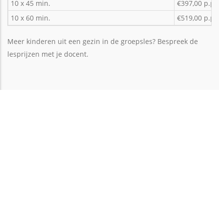
10 x 45 min.
€397,00 p.p.
10 x 60 min.
€519,00 p.p.
Meer kinderen uit een gezin in de groepsles? Bespreek de
lesprijzen met je docent.
Ontdek de magie van zelf muziek
maken!
Zanglessen nemen of een instrument leren bespelen bij een
ervaren enthousiaste muziekleraar? Bij Vivaldi Music Lessons
vind je inspirerende muzieklessen voor kinderen, jongeren en
volwassenen. Boek een proefles bij een conservatorium
gediplomeerde muziekdocent in jouw buurt. Leef je passie en