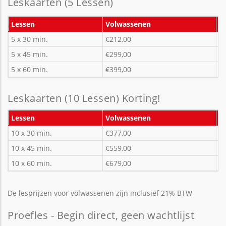
Leskaarten (5 Lessen)
Lessen
Volwassenen
< 
5 x 30 min.
€212,00
€
5 x 45 min.
€299,00
€
5 x 60 min.
€399,00
€
Leskaarten (10 Lessen) Korting!
Lessen
Volwassenen
< 
10 x 30 min.
€377,00
€
10 x 45 min.
€559,00
€
10 x 60 min.
€679,00
€
De lesprijzen voor volwassenen zijn inclusief 21% BTW
Proefles - Begin direct, geen wachtlijst