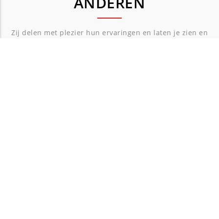
ANDEREN
Zij delen met plezier hun ervaringen en laten je zien en
horen wat ze hebben geleerd
"Elke les een genot! "
k veel heb
Tomasz is een gepassioneerde violist en zijn enthousiasm
siaste
aanstekelijk. De basis van de lessen is muziek maken, tech
k mij in mijn
daarbij helpend en wordt aangeleerd om meer muzikaal 
ij verder te
kunnen spelen. Door gebruik te maken van mooie metafo
Tomasz je perfect duidelijk maken wat je moet doen.