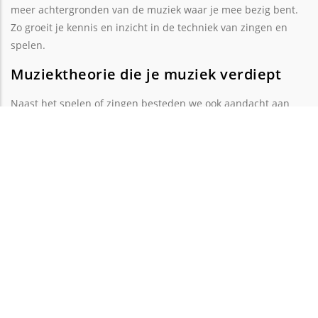
meer achtergronden van de muziek waar je mee bezig bent.
Zo groeit je kennis en inzicht in de techniek van zingen en
spelen.
Muziektheorie die je muziek verdiept
Naast het spelen of zingen besteden we ook aandacht aan
muziektheorie. Niet als droge theorie, maar als hulpmiddel
om muziek beter te begrijpen. Wat je gevoelsmatig misschien
al goed deed, kun je dan bewuster integreren in je vertolking
Hierdoor leer je bijvoorbeeld:
muziekstructuren herkennen
harmonieën begrijpen
bewuster interpreteren
makkelijker nieuwe muziek instuderen
Hoe blijf je gemotiveerd?
Het merken van je groei en vorderingen zorgt ervoor dat je