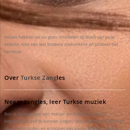
Helaas hebben we nu geen resultaten op basis van jouw
selectie. Kies een wat bredere zoekselectie en probeer het
opnieuw
Over
Turkse Zang
les
Neem zangles, leer Turkse muziek
Ben je opzoek naar een manier om Turkse muziek te
begrijpen en zelf te kunnen zingen? Via zanglessen ontdek je
de achtergronden en principes van vocale Makam muziek. Je