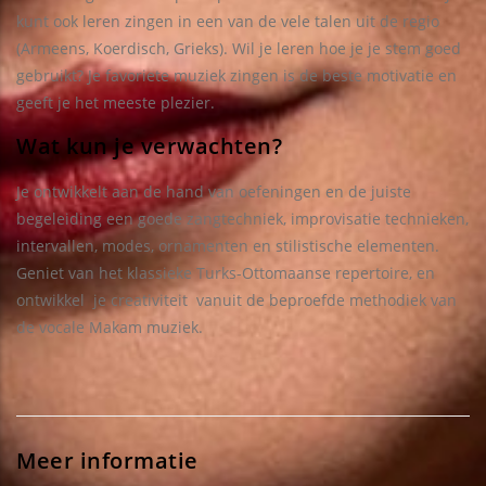
kunt ook leren zingen in een van de vele talen uit de regio
(Armeens, Koerdisch, Grieks). Wil je leren hoe je je stem goed
gebruikt? Je favoriete muziek zingen is de beste motivatie en
geeft je het meeste plezier.
Wat kun je verwachten?
Je ontwikkelt aan de hand van oefeningen en de juiste
begeleiding een goede zangtechniek, improvisatie technieken,
intervallen, modes, ornamenten en stilistische elementen.
Geniet van het klassieke Turks-Ottomaanse repertoire, en
ontwikkel je creativiteit vanuit de beproefde methodiek van
de vocale Makam muziek.
Meer informatie