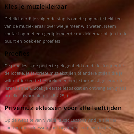
Kies je muziekleraar
Gefeliciteerd! Je volgende stap is om de pagina te bekijken
van de muziekleraar over wie je meer wilt weten. Neem
contact op met een gediplomeerde muziekleraar bij jou in de
buurt en boek een proefles!
Proefles
De proefles is de perfecte gelegenheid om de lesfrequentie,
de locatie, je favoriete muziekstijlen of andere stijlen die je
wilt ontdekken te bespreken en om je toekomstige leraar te
leren kennen. Boek je eerste lespakket en ontvang een gratis
proefles. (Normale prijs EU 25,-)
Privémuzieklessen voor alle leeftijden
Op de website van Vivaldi Music Lessons vind je allerlei
soorten muzieklessen voor beginners en gevorderden.