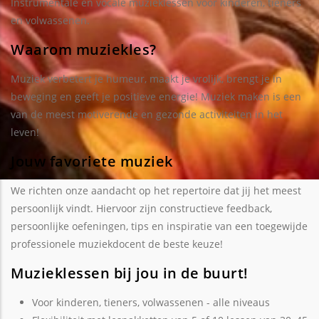
Instrumentale en vocale muzieklessen voor kinderen, tieners
en volwassenen.
Waarom muziekles?
Muziek verbetert je humeur, maakt je vrolijk, brengt je in
beweging en geeft je positieve energie! Muziek maken is een
van de meest motiverende en gezonde activiteiten in het
leven!
Jouw favoriete muziek
We richten onze aandacht op het repertoire dat jij het meest
persoonlijk vindt. Hiervoor zijn constructieve feedback,
persoonlijke oefeningen, tips en inspiratie van een toegewijde
professionele muziekdocent de beste keuze!
Muzieklessen bij jou in de buurt!
Voor kinderen, tieners, volwassenen - alle niveaus