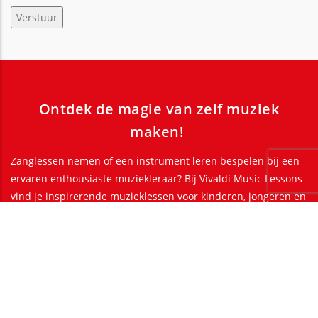
Ontdek de magie van zelf muziek
maken!
Zanglessen nemen of een instrument leren bespelen bij een
ervaren enthousiaste muziekleraar? Bij Vivaldi Music Lessons
vind je inspirerende muzieklessen voor kinderen, jongeren en
volwassenen. Boek een proefles bij een conservatorium
gediplomeerde muziekdocent in jouw buurt. Leef je passie en
maak muziek!
If you want to know your future, start
creating it!