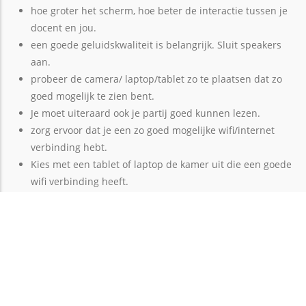
hoe groter het scherm, hoe beter de interactie tussen je
docent en jou.
een goede geluidskwaliteit is belangrijk. Sluit speakers
aan.
probeer de camera/ laptop/tablet zo te plaatsen dat zo
goed mogelijk te zien bent.
Je moet uiteraard ook je partij goed kunnen lezen.
zorg ervoor dat je een zo goed mogelijke wifi/internet
verbinding hebt.
Kies met een tablet of laptop de kamer uit die een goede
wifi verbinding heeft.
zorg ervoor dat je de verbinding vooraf hebt getest op
het apparaat wat je gebruikt
houd al je boeken die nodig zijn voor de les paraat!
Start met de voorbereiding 5 minuten voordat de les
begint.
Werkt je docent met Zoom, dan ontvang je een mail met
een link.