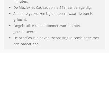
minuten.
De Muziekles Cadeaubon is 24 maanden geldig.
Alleen te gebruiken bij de docent waar de bon is
gekocht.
Ongebruikte cadeaubonnen worden niet
gerestitueerd.
De proefles is niet van toepassing in combinatie met
een cadeaubon.
Ontdek de magie van zelf muziek
maken!
Zanglessen nemen of een instrument leren bespelen bij een
ervaren enthousiaste muziekleraar? Bij Vivaldi Music Lessons
vind je inspirerende muzieklessen voor kinderen, jongeren en