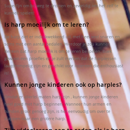
Superfijn om bij weg te dromen en geweldig om het zelf te
kunnen spelen!
Is harp moeilijk om te leren?
De harp ziet er indrukwekkend uit, met heel veel snaren en
soms met een aantal pedalen. Hierdoor je zou kunnen
denken dat harp moeilijk is om te leren bespelen. Boek
gewoon een proefles en je zult merken dat de harplessen
laagdrempelig zijn en geschikt voor iedereen die enthousiast
is!
Kunnen jonge kinderen ook op harples?
Omdat er allerlei maten harp zijn , kunnen jonge kinderen
heel goed met harp beginnen. Wanneer hun armen en
handen groot genoeg zijn, is het eenvoudig om over te
stappen naar een grotere harp.