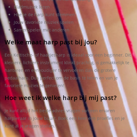
Bladmuziek lezen
Hoe je de harp kunt stemmen
Jouw favoriete muziek spelen
Samenspelen met anderen
Welke maat harp past bij jou?
Een Keltische- of haakjesharp is ideaal voor een beginner. Dit
kleinere, lichtere instrument klinkt prachtig, is gemakkelijk te
hanteren en eenvoudiger te vervoeren dan de grotere
pedaalharp. Dus perfect om de basis te leren en van je
favoriete muziek te genieten!
Hoe weet ik welke harp bij mij past?
Je kunt altijd het beste advies vragen van een ervaren
harpleraar in jouw buurt. Boek een keer een proefles en je
kunt al je vragen stellen.