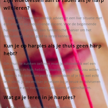
Zijn videolessen aan te raden als je harp
wilt leren?
Er gaat niet boven persoonlijk advies en een live situatie met
een ervaren en motiverende docent. Voor de beginnende
harpspeler is privéles een fantastische manier om het
instrument snel en goed te leren kennen.
Kun je op harples als je thuis geen harp
hebt?
Om thuis te kunnen oefenen moet je uiteindelijk wel een
instrument in huis hebben. Voordat je een harp zou willen
kopen is het beter om eerst te ontdekken of je het wel echt
leuk vindt. Je docent kan je helpen bij je keuze en adviseren
wanneer je een instrument wilt huren of aanschaffen.
Wat ga je leren in je harples?
Een ontspannen zit- en handhouding