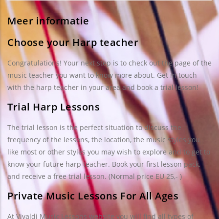
Meer informatie
Choose your Harp teacher
Congratulations! Your next step is to check out the page of the
music teacher you want to know more about. Get in touch
with the harp teacher in your area and book a trial lesson!
Trial Harp Lessons
The trial lesson is the perfect situation to discuss the
frequency of the lessons, the location, the music styles you
like most or other styles you may wish to explore and to get to
know your future harp teacher. Book your first lesson pack,
and receive a free trial lesson. (Normal price EU 25,- )
Private Music Lessons For All Ages
At Vivaldi Music Lessons website you will find all types of