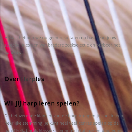
Helaas hebben we nu geen resultaten op basis van jouw
selectie. Kies een wat bredere zoekselectie en probeer het
opnieuw
Over
Harp
les
Wil jij harp leren spelen?
De betoverende klanken van de harp brengen je snel in een
heerlijke stemming. Je kunt heel veel genres spelen op de
harp! Folk, barok, klassiek, romantisch tot jazz en popliedjes.