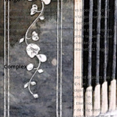
Naarmate de tangomuziek in Buenos Aires bloeide, werd het
bandoneon een essentieel onderdeel van tango-ensembles
en uiteindelijk het bepalende geluid van het genre.
Oorspronkelijk had het bandoneon slechts een paar knoppen
en slechts geschikt om eenvoudige akkoorden te spelen. Maar
naarmate de tangomuziek evolueerde, ontwikkelde het
instrument zich ook, en uiteindelijk bereikte het 142 tongen
en 71 knoppen.
Complex
Omdat het systeem geleidelijk werd uitgebreid in plaats van
helemaal opnieuw te worden ontworpen, is de
knoppenindeling onregelmatig en niet volgens een
eenvoudige toonladdervolgorde gerangschikt – in
tegenstelling tot het accordeon of piano. Elke knop
produceert verschillende tonen wanneer de balg wordt
ingedrukt of getrokken, en de linker- en rechterkant van het