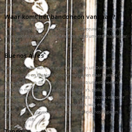
klank.
Waar komt het bandoneon vandaan?
Het bandoneon werd halverwege de 19e eeuw in Duitsland
uitgevonden door Heinrich Band, een instrumentenhandelaar
en instrumentmaker
Buenos Aires
Begin 20e eeuw waren er veel emigranten uit Duitsland,
Spanje, Italië en Frankrijk die zich vestigden naar Buenos
Aires. Ze namen dit kleine, draagbare instrument mee en
speelden meeslepende walsen, habanera's, polka's,
bloedstollende tango's en zwoele milonga's. Muziek en zeker
de indringende klank van het bandoneon, was en is,
verbindend om gevoelens van eenzaamheid, nostalgie en
passie te delen.
Tango