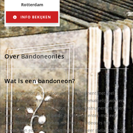
Rotterdam
INFO BEKIJKEN
Over
Bandoneon
les
Wat is een bandoneon?
Het bandoneon is een doosvormig instrument met veel
knoppen. Op het eerste gezicht kan het gemakkelijk worden
aangezien voor een accordeon. De twee instrumenten lijken
weliswaar op elkaar en beide zijn instrumenten met een
doorslaand riet. Vergeleken met het accordeon is het
bandoneon echter kleiner en heeft een meer melancholische