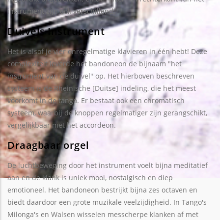
instrument zijn ook verschillend.
Duivels Instrument
Het is alsof je vier onregelmatige klavieren in één hebt! Deze
complexiteit leverde het bandoneon de bijnaam "het
instrument van de duivel" op. Het hierboven beschreven
systeem is de Rheinische [Duitse] indeling, die het meest
voorkomt in de tango. Er bestaat ook een chromatisch
systeem, waarbij de knoppen regelmatiger zijn gerangschikt,
vergelijkbaar met het accordeon.
Draagbaar orgel
De luchtbeweging door het instrument voelt bijna meditatief
aan en de klank is uniek mooi, nostalgisch en diep
emotioneel. Het bandoneon bestrijkt bijna zes octaven en
biedt daardoor een grote muzikale veelzijdigheid. In Tango's
Milonga's en Walsen wisselen messcherpe klanken af met