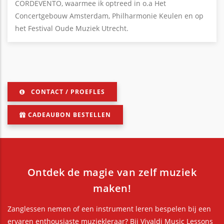
CORDEVENTO, waarmee ik optreed in o.a Het
Concertgebouw Amsterdam, Philharmonie Keulen en op
het Festival Oude Muziek Utrecht.
CONTACT / PROEFLES
CADEAUBON BESTELLEN
Ontdek de magie van zelf muziek
maken!
Zanglessen nemen of een instrument leren bespelen bij een
ervaren enthousiaste muziekleraar? Bij Vivaldi Music Lessons