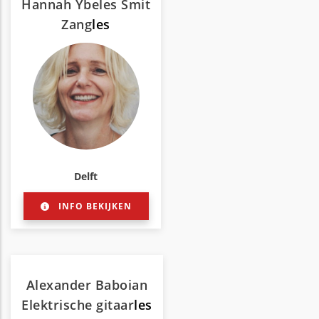
Hannah Ybeles Smit
Zang
les
Delft
INFO BEKIJKEN
Alexander Baboian
Elektrische gitaar
les