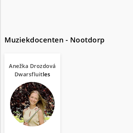
Muziekdocenten - Nootdorp
Anežka Drozdová
Dwarsfluit
les