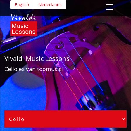
Overslaan
English
Nederlands
en
naar
de
inhoud
gaan
Vivaldi Music Lessons
Cello
les van topmusici