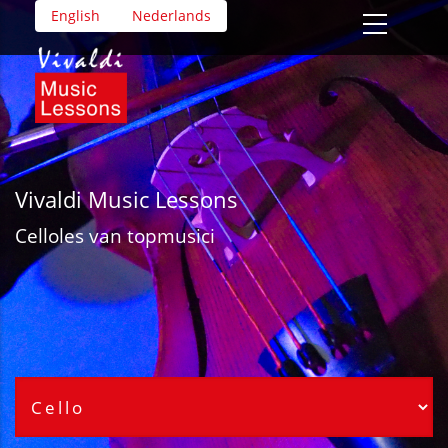
Overslaan
English
Nederlands
en
naar
de
inhoud
gaan
Vivaldi Music Lessons
Cello
les van topmusici