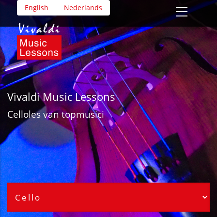
Overslaan
English
Nederlands
en
naar
de
inhoud
gaan
Vivaldi Music Lessons
Cello
les van topmusici