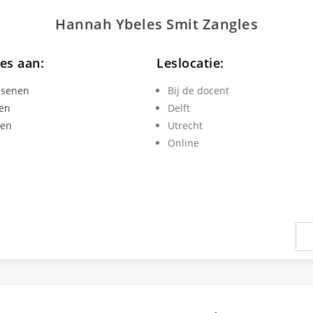
Hannah Ybeles Smit
Zang
les
les aan:
Leslocatie:
ssenen
Bij de docent
en
Delft
ren
Utrecht
Online