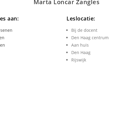
Marta Loncar
Zang
les
les aan:
Leslocatie:
ssenen
Bij de docent
en
Den Haag centrum
ren
Aan huis
Den Haag
Rijswijk