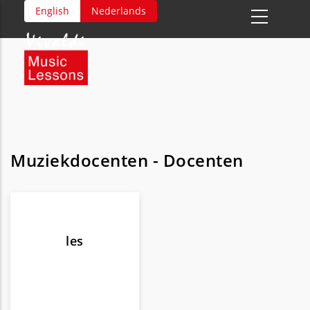
Overslaan
English
Nederlands
en
naar
de
inhoud
gaan
Muziekdocenten - Docenten
les