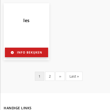
les
INFO BEKIJKEN
Huidige
1
Pagina
2
Volgende
››
Laatste
Last »
Paginering
pagina
pagina
pagina
HANDIGE LINKS