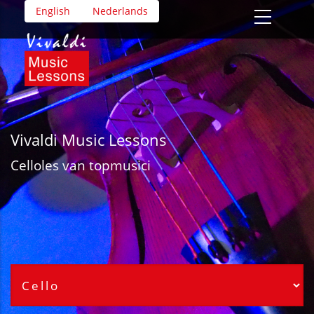
Overslaan
English
Nederlands
en
naar
de
inhoud
gaan
Vivaldi Music Lessons
Cello
les van topmusici