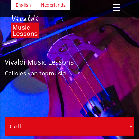
Overslaan
English
Nederlands
en
naar
de
inhoud
gaan
Vivaldi Music Lessons
Cello
les van topmusici