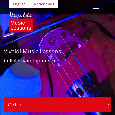
Overslaan
English
Nederlands
en
naar
de
inhoud
gaan
Vivaldi Music Lessons
Cello
les van topmusici