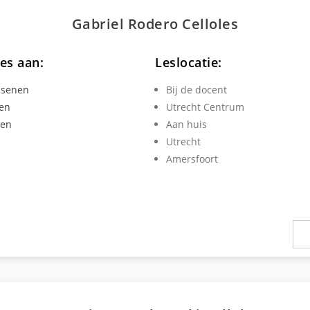
Gabriel Rodero
Cello
les
les aan:
Leslocatie:
ssenen
Bij de docent
en
Utrecht Centrum
ren
Aan huis
Utrecht
Amersfoort