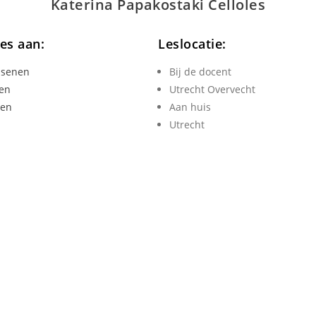
Katerina Papakostaki
Cello
les
les aan:
Leslocatie:
ssenen
Bij de docent
en
Utrecht Overvecht
ren
Aan huis
Utrecht