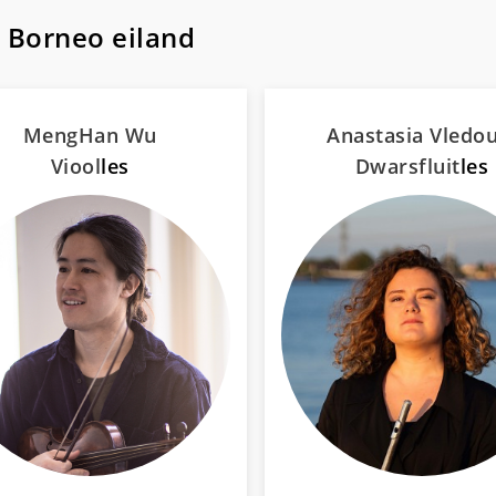
 Borneo eiland
MengHan Wu
Anastasia Vledou
Viool
les
Dwarsfluit
les