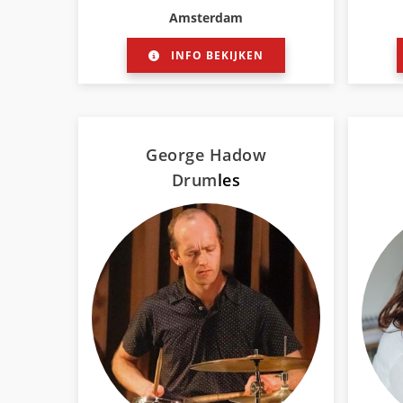
Amsterdam
INFO BEKIJKEN
George Hadow
Drum
les