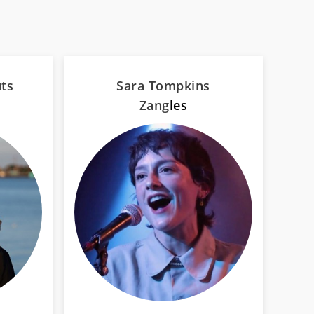
ts
Sara Tompkins
Zang
les