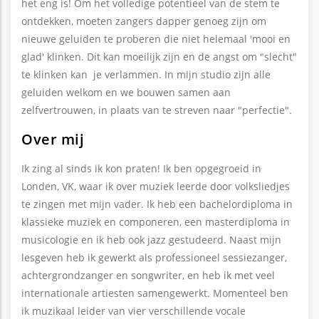
het eng is! Om het volledige potentieel van de stem te
ontdekken, moeten zangers dapper genoeg zijn om
nieuwe geluiden te proberen die niet helemaal 'mooi en
glad' klinken. Dit kan moeilijk zijn en de angst om "slecht"
te klinken kan je verlammen. In mijn studio zijn alle
geluiden welkom en we bouwen samen aan
zelfvertrouwen, in plaats van te streven naar "perfectie".
Over mij
Ik zing al sinds ik kon praten! Ik ben opgegroeid in
Londen, VK, waar ik over muziek leerde door volksliedjes
te zingen met mijn vader. Ik heb een bachelordiploma in
klassieke muziek en componeren, een masterdiploma in
musicologie en ik heb ook jazz gestudeerd. Naast mijn
lesgeven heb ik gewerkt als professioneel sessiezanger,
achtergrondzanger en songwriter, en heb ik met veel
internationale artiesten samengewerkt. Momenteel ben
ik muzikaal leider van vier verschillende vocale