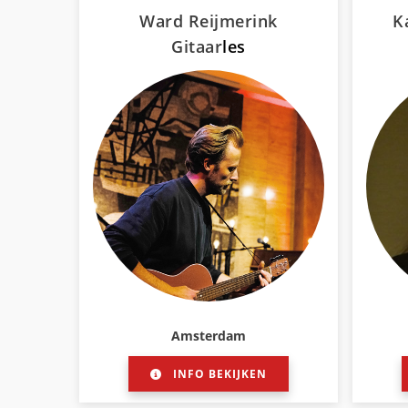
Ward Reijmerink
K
Gitaar
les
Amsterdam
INFO BEKIJKEN