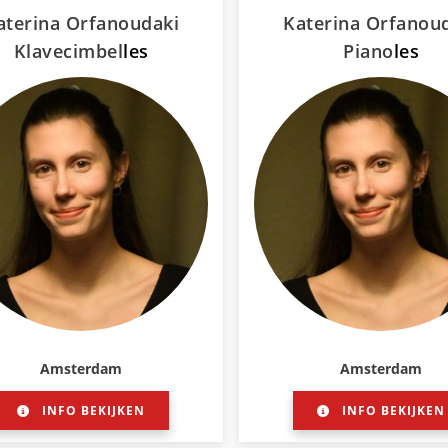
aterina Orfanoudaki
Katerina Orfanou
Klavecimbel
les
Piano
les
Amsterdam
Amsterdam
INFO BEKIJKEN
INFO BEKIJKEN