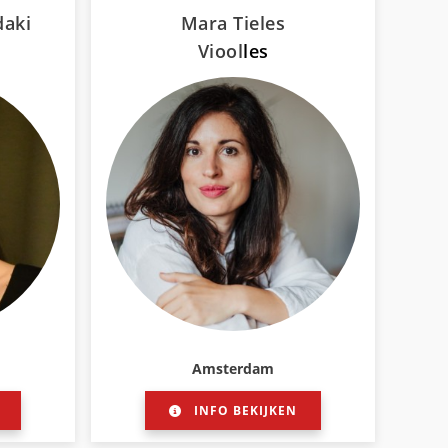
daki
Mara Tieles
Viool
les
Amsterdam
INFO BEKIJKEN