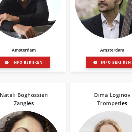
Amsterdam
Amsterdam
INFO BEKIJKEN
INFO BEKIJKEN
Natali Boghossian
Dima Loginov
Zang
les
Trompet
les