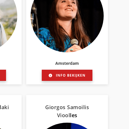
Amsterdam
INFO BEKIJKEN
daki
Giorgos Samoilis
Viool
les