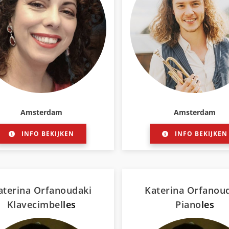
Amsterdam
Amsterdam
INFO BEKIJKEN
INFO BEKIJKEN
aterina Orfanoudaki
Katerina Orfanou
Klavecimbel
les
Piano
les