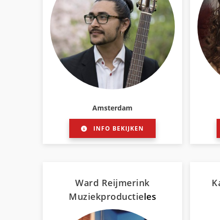
Amsterdam
INFO BEKIJKEN
Ward Reijmerink
K
Muziekproductie
les