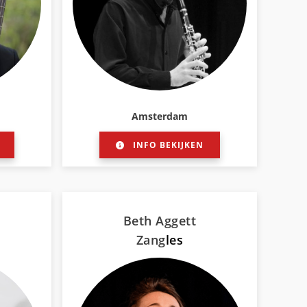
Amsterdam
INFO BEKIJKEN
Beth Aggett
Zang
les