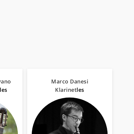
yano
Marco Danesi
les
Klarinet
les