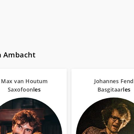
n Ambacht
Max van Houtum
Johannes Fend
Saxofoon
les
Basgitaar
les