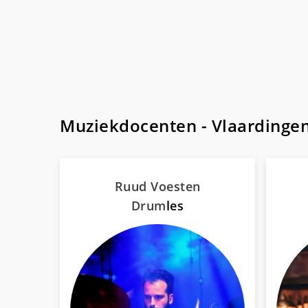
Muziekdocenten - Vlaardinge
Ruud Voesten
Drum
les