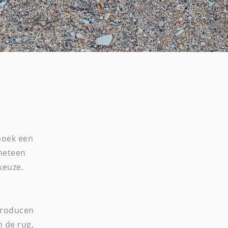
boek een
meteen
keuze.
producen
n de rug,