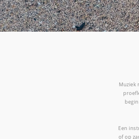
Muziek 
proefl
begin
Een ins
of op za