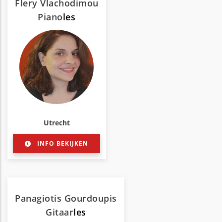
Flery Vlachodimou
Piano
les
Utrecht
INFO BEKIJKEN
Panagiotis Gourdoupis
Gitaar
les