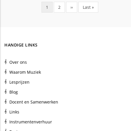
Huidige
1
Pagina
2
Volgende
››
Laatste
Last »
Paginering
pagina
pagina
pagina
HANDIGE LINKS
Over ons
Waarom Muziek
Lesprijzen
Blog
Docent en Samenwerken
Links
Instrumentenverhuur