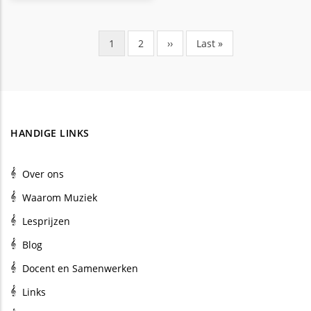
Huidige
1
Pagina
2
Volgende
››
Laatste
Last »
Paginering
pagina
pagina
pagina
HANDIGE LINKS
Over ons
Waarom Muziek
Lesprijzen
Blog
Docent en Samenwerken
Links