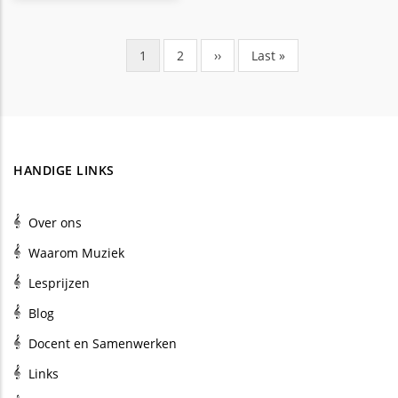
Huidige
1
Pagina
2
Volgende
››
Laatste
Last »
Paginering
pagina
pagina
pagina
HANDIGE LINKS
Over ons
Waarom Muziek
Lesprijzen
Blog
Docent en Samenwerken
Links