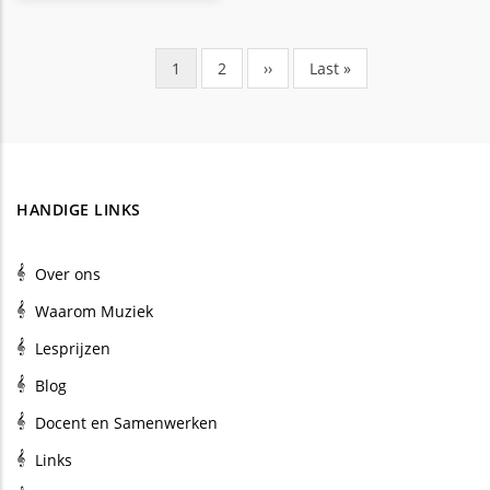
Huidige
1
Pagina
2
Volgende
››
Laatste
Last »
Paginering
pagina
pagina
pagina
HANDIGE LINKS
Over ons
Waarom Muziek
Lesprijzen
Blog
Docent en Samenwerken
Links