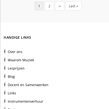
Huidige
1
Pagina
2
Volgende
››
Laatste
Last »
Paginering
pagina
pagina
pagina
HANDIGE LINKS
Over ons
Waarom Muziek
Lesprijzen
Blog
Docent en Samenwerken
Links
Instrumentenverhuur